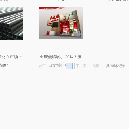
管材在市场上
重庆鼎瑞展示-2014大渡
势吗?
口文博会完成
首页
上一页
1
下一页
尾页
共有6条记录， 