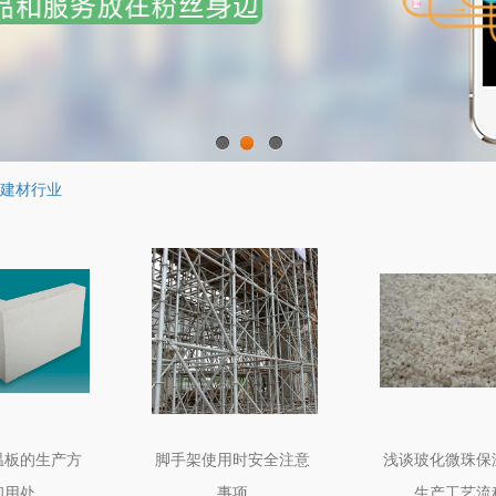
1
2
3
建材行业
温板的生产方
脚手架使用时安全注意
浅谈玻化微珠保
和用处
事项
生产工艺流