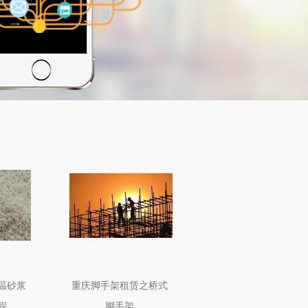
温砂浆
重庆脚手架租赁之桥式
程
脚手架