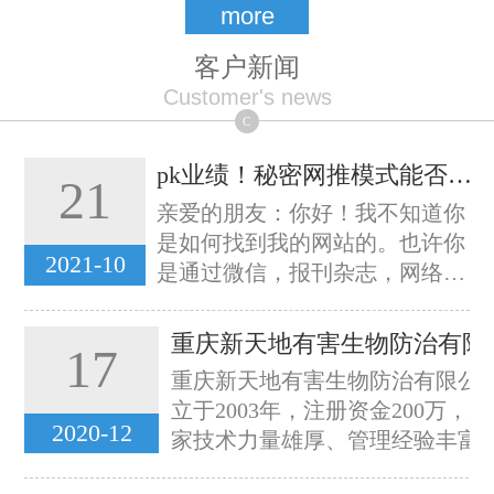
more
客户新闻
Customer's news
C
pk业绩！秘密网推模式能否打败10人团队...
21
亲爱的朋友：你好！我不知道你
是如何找到我的网站的。也许你
2021-10
是通过微信，报刊杂志，网络文
章，或朋友推荐，亦或仅仅是无
意间点进。但不管怎样，可以肯
重庆新天地有害
17
定，你已经进入整个互联网中巨
重庆新天地有害生物防治有限公
有价值的一个网页。如果你有自
立于2003年，注册资金200万，
己的...
2020-12
家技术力量雄厚、管理经验丰富
务一流、最有潜力的鼠虫害防治