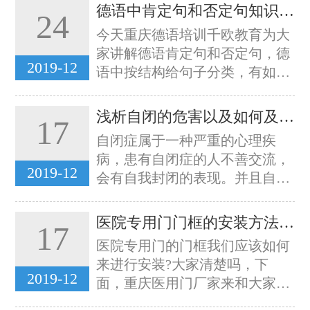
业，公司专业从事：灭蚊蝇、灭
德语中肯定句和否定句知识学习
24
重庆灭蟑螂、灭白蚁等有害生物的.
今天重庆德语培训千欧教育为大
家讲解德语肯定句和否定句，德
2019-12
语中按结构给句子分类，有如下
两种： 1) 肯定句：句子对陈述
的事实进行肯定 Er ist ein Leh...
浅析自闭的危害以及如何及时治疗
17
自闭症属于一种严重的心理疾
病，患有自闭症的人不善交流，
2019-12
会有自我封闭的表现。并且自闭
症还有很多危害，对于儿童来
说，发生自闭症后一定要及时治
医院专用门门框的安装方法分享
17
疗，不要错过了治疗疾病的最佳
医院专用门的门框我们应该如何
时间，以下是重庆特殊教育专家
来进行安装?大家清楚吗，下
给大家带...
2019-12
面，重庆医用门厂家来和大家简
要介绍一下，希望能给大家带来