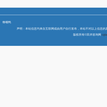
馋嘴鸭
声明：本站信息均来自互联网或由用户自行发布，本站不对以上信息的
版权所有©田岸咨询网
cqti